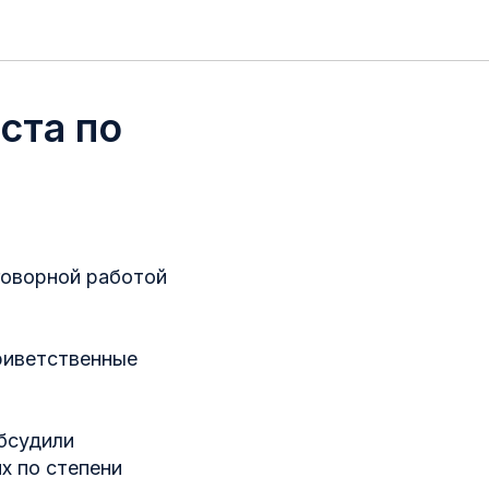
ста по
оговорной работой
риветственные
обсудили
х по степени