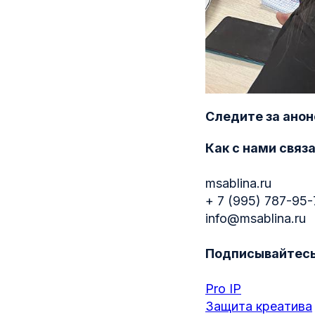
Следите за ано
Как с нами связ
msablina.ru
+ 7 (995) 787-95-
info@msablina.ru
Подписывайтесь 
Pro IP
Защита креатива