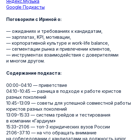
Яндекс.Музыка
Google Подкасты
Поговорили с Ириной о:
— ожиданиях и требованиях к кандидатам,
— зарплатах, KPI, мотивации,
— корпоративной культуре и work-life balance,
— сегментации рынка и привлечении клиентов,
— инструментах взаимодействия с доверителями
и многом другом.
Содержание подкаста:
00:00−04:10 — приветствие
04:10−10:45 — разница в подходе к работе юристов
разных поколений
10:45−13:09 — советы для успешной совместной работы
юристов разных поколений
13:09−15:33 — система грейдов и тестирования
в компании «Гардиум»
15:33−21:06 — топ-3 юридических вузов России
21:06−37:10 — на что обращать внимание
на собеседовании с кандидатами на должность junior,