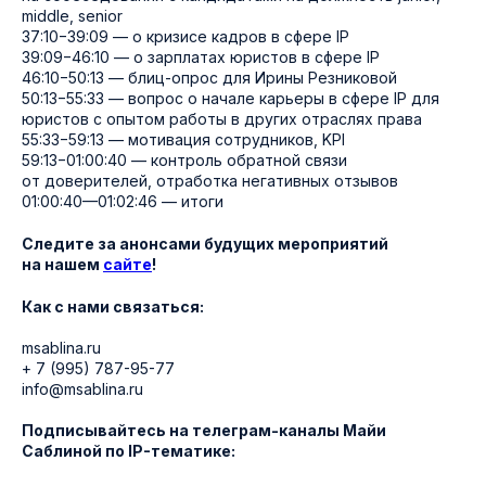
middle, senior
37:10−39:09 — о кризисе кадров в сфере IP
39:09−46:10 — о зарплатах юристов в сфере IP
46:10−50:13 — блиц-опрос для Ирины Резниковой
50:13−55:33 — вопрос о начале карьеры в сфере IP для
юристов с опытом работы в других отраслях права
55:33−59:13 — мотивация сотрудников, KPI
59:13−01:00:40 — контроль обратной связи
от доверителей, отработка негативных отзывов
01:00:40—01:02:46 — итоги
Следите за анонсами будущих мероприятий
на нашем
сайте
!
Как с нами связаться:
msablina.ru
+ 7 (995) 787-95-77
info@msablina.ru
Подписывайтесь на телеграм-каналы Майи
Саблиной по IP-тематике: