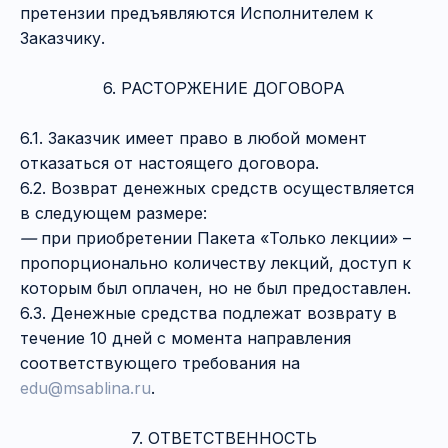
претензии предъявляются Исполнителем к
ГЛАВНАЯ
+ 7 (995) 787-95-77
Заказчику.
УСЛУГИ
info@msablina.ru
КУРСЫ И ВЕБИНАРЫ
6. РАСТОРЖЕНИЕ ДОГОВОРА
СТАТЬИ
МЕРОПРИЯТИЯ
КОНТАКТЫ И ВАКАНСИИ
6.1. Заказчик имеет право в любой момент
отказаться от настоящего договора.
Публичная оферта
Условия возврата и обмена покупки
6.2. Возврат денежных средств осуществляется
Политика обработки персональных
данных
в следующем размере:
—
при приобретении Пакета «Только лекции» –
© Саблина Майя Александровна, 2016-2026
пропорционально количеству лекций, доступ к
ОГРНИП: 317774600336042, ИНН: 770474438703
которым был оплачен, но не был предоставлен.
6.3. Денежные средства подлежат возврату в
течение 10 дней с момента направления
соответствующего требования на
edu@msablina.ru
.
7. ОТВЕТСТВЕННОСТЬ