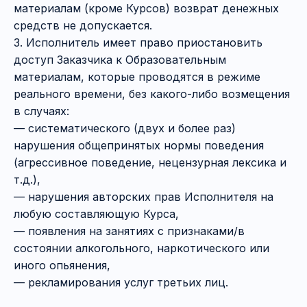
материалам (кроме Курсов) возврат денежных
средств не допускается.
3. Исполнитель имеет право приостановить
доступ Заказчика к Образовательным
материалам, которые проводятся в режиме
реального времени, без какого-либо возмещения
в случаях:
— систематического (двух и более раз)
нарушения общепринятых нормы поведения
(агрессивное поведение, нецензурная лексика и
т.д.),
— нарушения авторских прав Исполнителя на
любую составляющую Курса,
ГЛАВНАЯ
+ 7 (995) 787-95-77
— появления на занятиях с признаками/в
УСЛУГИ
info@msablina.ru
состоянии алкогольного, наркотического или
КУРСЫ И ВЕБИНАРЫ
иного опьянения,
СТАТЬИ
— рекламирования услуг третьих лиц.
МЕРОПРИЯТИЯ
КОНТАКТЫ И ВАКАНСИИ