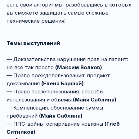
требований
(Майя Саблина)
— ППС-войны: оспаривание новизны
(Глеб
Ситников)
— Иные основания для аннулирования
патентов
(Олег Абраменко)
Специфика концентрата
— Никакой воды и чтения кодексов, всем
хочется мясика!
— Концентрированные выводы по итогам
анализа судебной практики за последние 3
года.
— Интерактивный формат.
Доступ к вебинару
1 месяц, начиная с даты поступления
оплаты.
С публичной офертой вы можете
ознакомиться
здесь
.
Порядок предоставления доступа к вебинару