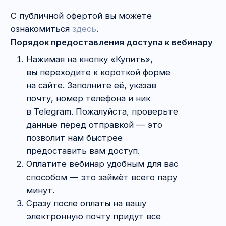
приступить к обучению!
Если письмо не пришло в течение 10
минут, проверьте, пожалуйста, спам.
Если и там пусто, просто напишите нам
на почту
edu@msablina.ru
—
мы оперативно поможем.
Вебинар подготовлен с учётом
законодательства и практики по состоянию на
июнь 2025.
Вас могут также
заинтересовать: