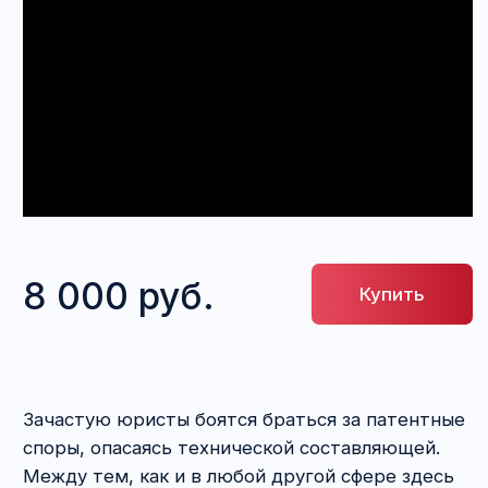
8 000 руб.
Купить
Зачастую юристы боятся браться за патентные
споры, опасаясь технической составляющей.
Между тем, как и в любой другой сфере здесь
есть свои алгоритмы, разобравшись в которых
вы сможете защищать самые сложные
технические решения!
Темы выступлений
— Доказательства нарушения прав на патент:
не всё так просто
(Максим Волков)
— Право преждепользования: предмет
доказывания
(Елена Баршай)
— Право послепользования: способы
использования и объёмы
(Майя Саблина)
— Компенсация: обоснование суммы