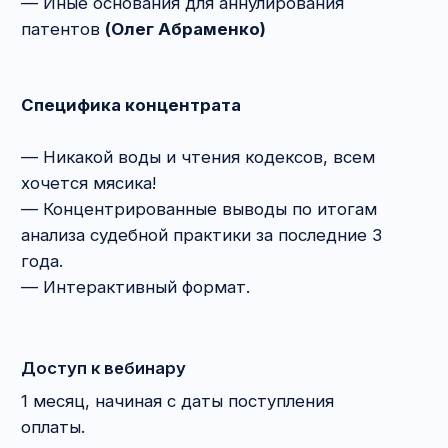
Нажимая на кнопку «Купить»,
вы переходите к короткой форме
на сайте. Заполните её, указав
почту, номер телефона и ник
в Telegram. Пожалуйста, проверьте
данные перед отправкой — это
позволит нам быстрее
предоставить вам доступ.
Оплатите вебинар удобным для вас
способом — это займёт всего пару
минут.
Сразу после оплаты на вашу
электронную почту придут все
необходимые данные для входа
на нашу образовательную
платформу:
письмо с логином, паролем
и ссылкой на платформу (если
аккаунт создаётся впервые);
письмо о предоставлении доступа
к приобретённому вебинару.
Обычно письма приходят практически
мгновенно — вы сможете сразу