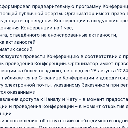
ор сформировал предварительную программу Конферен
тоящей публичной оферты. Организатор имеет право 
ть до даты проведения Конференции в следующих пре
кончания Конференции на 1 час,
нга, отведённого на анонсированные активности,
ка активностей,
ематик сессий.
р обязуется провести Конференцию в соответствии с 
ь проведения Конференции. Организатор имеет право
енции на более позднюю, не позднее 28 августа 202
 публикуется на Странице Конференции и доводится 
су электронной почты, указанному Заказчиком при ре
тся оказанными:
авления доступа к Каналу и Чату – в момент предоста
ации и проведения Конференции – в момент открытия 
нции.
ли к соглашению об отсутствии необходимости подпи
казанных услуг. Отсутствие претензий со стороны За