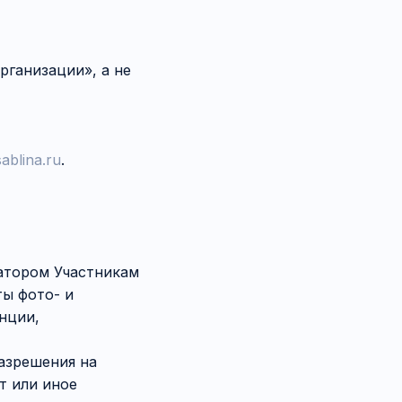
рганизации», а не
blina.ru
.
затором Участникам
ты фото- и
нции,
разрешения на
т или иное