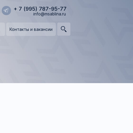
95) 787-95-77
info@msablina.ru
и вакансии