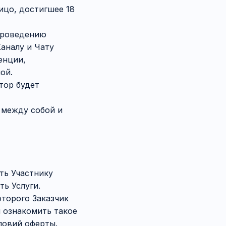
ицо, достигшее 18
проведению
аналу и Чату
енции,
ой.
тор будет
 между собой и
ть Участнику
ть Услуги.
оторого Заказчик
я ознакомить такое
ловий оферты.