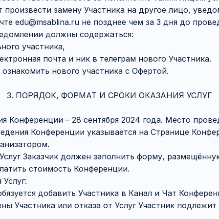
ет произвести замену Участника на другое лицо, увед
чте edu@msablina.ru не позднее чем за 3 дня до прове
ведомлении должны содержаться:
ного участника,
ектронная почта и ник в телеграм нового Участника.
я ознакомить нового участника с Офертой.
3. ПОРЯДОК, ФОРМАТ И СРОКИ ОКАЗАНИЯ УСЛУГ
ния Конференции – 28 сентября 2024 года. Место прове
ведения Конференции указывается на Странице Конфе
ганизатором.
я Услуг Заказчик должен заполнить форму, размещённ
латить стоимость Конференции.
 Услуг:
 обязуется добавить Участника в Канал и Чат Конферен
мены Участника или отказа от Услуг Участник подлежи