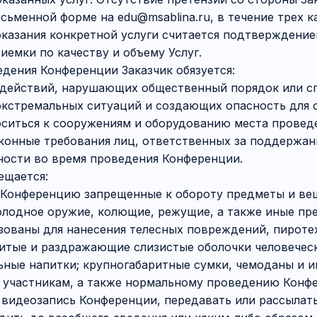
сьменной форме на edu@msablina.ru, в течение трех 
казания конкретной услуги считается подтверждение
иемки по качеству и объему Услуг.
ведения Конференции Заказчик обязуется:
ть действий, нарушающих общественный порядок или 
экстремальных ситуаций и создающих опасность для
носиться к сооружениям и оборудованию места провед
законные требования лиц, ответственных за поддержан
ности во время проведения Конференции.
рещается:
на Конференцию запрещенные к обороту предметы и ве
олодное оружие, колющие, режущие, а также иные пр
зованы для нанесения телесных повреждений, пироте
витые и раздражающие слизистые оболочки человечес
ьные напитки; крупногабаритные сумки, чемоданы и 
участникам, а также нормальному проведению Конфе
ь видеозапись Конференции, передавать или рассылат