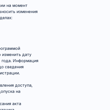
ции на момент
вносить изменения
делах:
программой
 изменить дату
4 года. Информация
до сведения
гистрации.
вления доступа,
допуска на
сания акта
казчика,