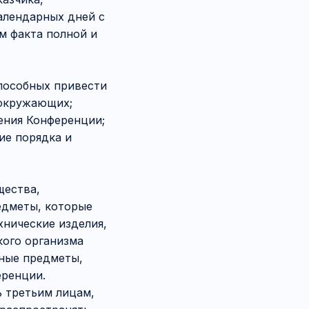
календарных дней с
м факта полной и
способных привести
 окружающих;
ения Конференции;
ие порядка и
щества,
едметы, которые
хнические изделия,
кого организма
иные предметы,
ренции.
ь третьим лицам,