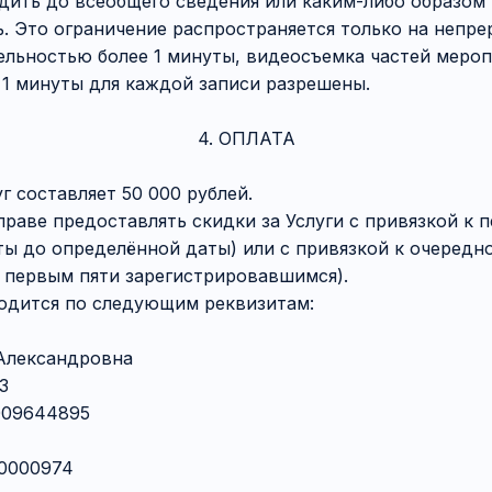
дить до всеобщего сведения или каким-либо образом
. Это ограничение распространяется только на непр
льностью более 1 минуты, видеосъемка частей меро
1 минуты для каждой записи разрешены.
4. ОПЛАТА
уг составляет 50 000 рублей.
вправе предоставлять скидки за Услуги с привязкой к
ты до определённой даты) или с привязкой к очередн
 первым пяти зарегистрировавшимся).
водится по следующим реквизитам:
Александровна
3
009644895
50000974