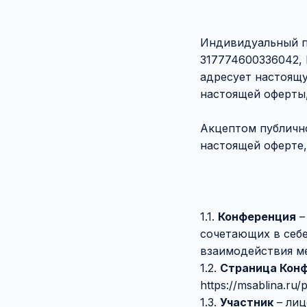
Индивидуальный п
317774600336042,
адресует настоящ
настоящей оферты,
Акцептом публично
настоящей оферте,
1.1.
Конференция
–
сочетающих в себ
взаимодействия м
1.2.
Страница Кон
https://msablina.ru
1.3.
Участник
– лиц