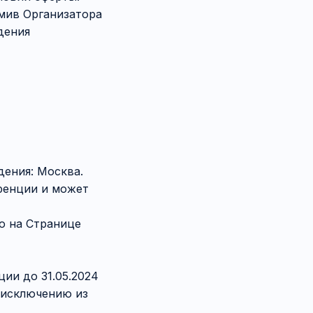
омив Организатора
дения
дения: Москва.
ренции и может
ую на Странице
ции до 31.05.2024
т исключению из