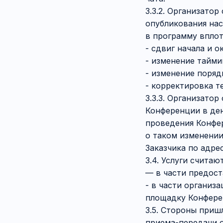
3.3.2. Организат
опубликования нас
в программу впло
- сдвиг начала и о
- изменение тайми
- изменение поряд
- корректировка т
3.3.3. Организато
Конференции в ден
проведения Конфер
о таком изменении
Заказчика по адре
3.4. Услуги считаю
— в части предост
- в части организ
площадку Конфере
3.5. Стороны приш
приема-передачи о