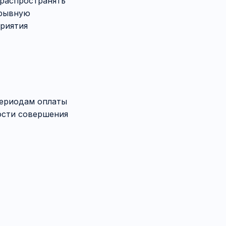
 распространять
ерывную
приятия
 периодам оплаты
ости совершения