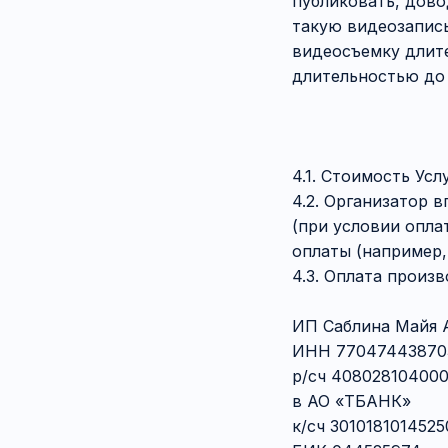
публиковать, дово
такую видеозапись
видеосъемку длите
длительностью до 
4.1. Стоимость Усл
4.2. Организатор 
(при условии опла
оплаты (например,
4.3. Оплата произ
ИП Саблина Майя 
ИНН 77047443870
р/сч 40802810400
в АО «ТБАНК»
к/сч 301018101452