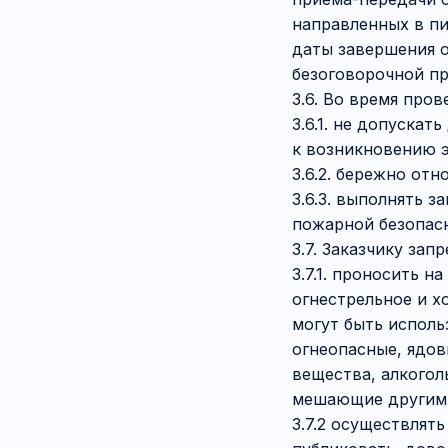
направленных в пи
даты завершения о
безоговорочной пр
3.6. Во время про
3.6.1. не допуска
к возникновению 
3.6.2. бережно от
3.6.3. выполнять 
пожарной безопас
3.7. Заказчику зап
3.7.1. проносить 
огнестрельное и х
могут быть исполь
огнеопасные, ядо
вещества, алкогол
мешающие другим 
3.7.2 осуществлят