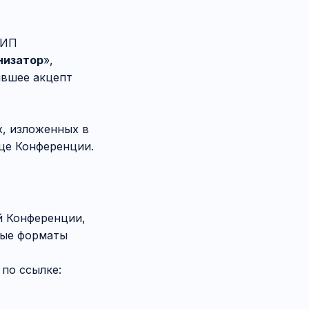
НИП
низатор
»,
ившее акцепт
х, изложенных в
це Конференции.
й Конференции,
ные форматы
по ссылке: