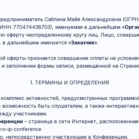
редприниматель Саблина Майя Александровна (ОГР
 ИНН 770474438703), именуемая в дальнейшем «
Орга
ую оферту неопределенному кругу лиц. Лицо, соверш
 в дальнейшем именуется «
Заказчик
».
й оферты признается совершение оплаты на условия
 и заполнении формы записи, размещённой на Страни
1. ТЕРМИНЫ И ОПРЕДЕЛЕНИЯ
 комплекс активностей, предусмотренных программо
е возможность быть слушателем, а также интерактив
ежду участниками.
ференции
– страница в сети Интернет, расположенная 
/pro-ip-conference
о, непосредственно участвующее в Конференции.