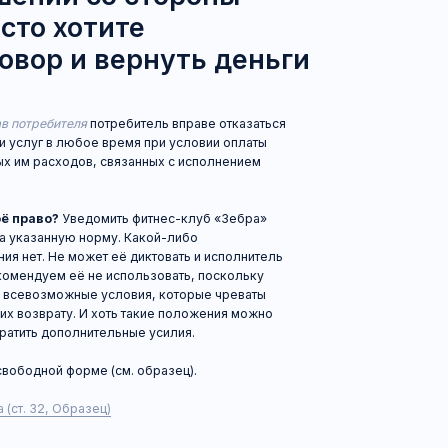
ходов, связанных с исполнением
?
Уведомить фитнес-клуб «Зебра»
нную норму. Какой-либо
е может её диктовать и исполнитель
ем её не использовать, поскольку
можные условия, которые чреваты
ту. И хоть такие положения можно
дополнительные усилия.
й форме (см. образец).
 Образец)
ование о возврате денежных средств
 получилась именно такая сумма. Это
вы понимали, что имеете право
 будет отсчитываться неустойка
 возврате денежных средств.
смотрим на примере. Вы приобрели
й. Посетили фитнес-клуб «Зебра» 18
ть договор. Таким образом, расходы
 обязательств по договору составляют
ения стоимости абонемента