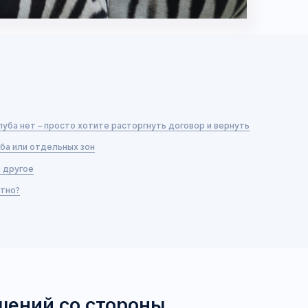
 – просто хотите расторгнуть договор и вернуть
тдельных зон
ий со стороны
 хотите
р и вернуть деньги
бителя
потребитель вправе отказаться
в любое время при условии оплаты