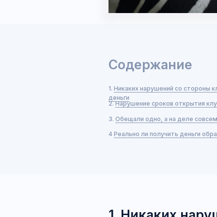
Содержание
1.
Никаких нарушений со стороны клуба нет
деньги
2.
Нарушение сроков открытия клуба или о
3.
Обещали одно, а на деле совсем другое
4
Реально ли получить деньги обратно?
1. Никаких нарушен
клуба нет — просто
расторгнуть догово
Согласно
ст. 32 Закона о защите прав потре
от исполнения договора об оказании услуг 