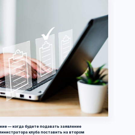
огда будете подавать заявление
атора клуба поставить на втором
одпись, расшифровку, должность,
с наименованием ООО, с которым
 случае потом можете услышать: «Ой,
а подавать заявление и снова
ожно пытаться этого не делать,
ва, однако есть риск того, что судья
ия исполнителю уведомления
рении исковых требований.
ются ставить такие отметки или
и т. д. Здесь есть три варианта.
е удовлетвориться тем, что есть,
я риск оспаривания направления
дник там не был официально
ске.
 почте ценным письмом