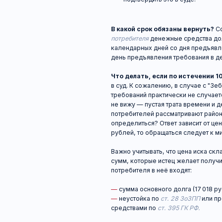
—
сумма основного долга (17 018 рублей из
—
неустойка по
ст. 28 ЗоЗПП
или проценты 
средствами по
ст. 395 ГК РФ.
Включение суммы компенсации морального в
дискуссионным вопросом, который разрешае
исходить из того, что моральный вред по д
связан с неисполнением контрагентом по сд
возможно, его, как и проценты, следует вкл
он относится к неимущественным требования
иска не должен. Однако оставим эти теоре
судья, к которому попадёт ваше исковое за
от вашей позицию, достаточно будет просто
Препятствием к дальнейшему рассмотрению 
Итак, с уровнем суда мы определились.
Как
подсудности?
Законом установлена альтер
истца по месту:
—
жительства или пребывания истца,
—
нахождения организации или жительства 
—
заключения или исполнения договора.
Традиционно потребители выбирают суд по 
жительства, однако это лишь наиболее рас