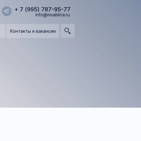
95) 787-95-77
info@msablina.ru
и вакансии