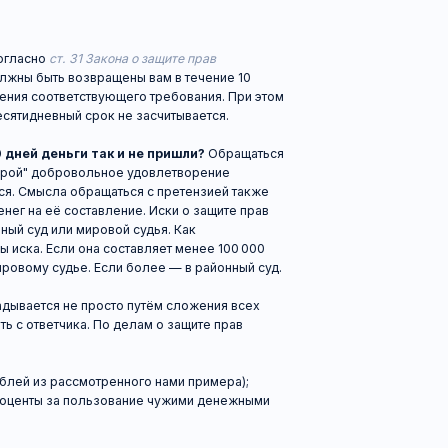
 рассмотренного нами примера);
за пользование чужими денежными
реда в цену иска является
тся каждым судьёй на свой лад. Если
анной категории дел неразрывно
елке своих обязательств, то,
ючать в цену иска. С другой стороны,
м, в связи с чем включаться в цену
тические рассуждения — даже если
явление, будет иметь отличную
 скорректировать цену иска.
дела это не будет.
ие требования к территориальной
нативная подсудность по выбору
индивидуального предпринимателя,
месту своего пребывания или
пространенный случай,