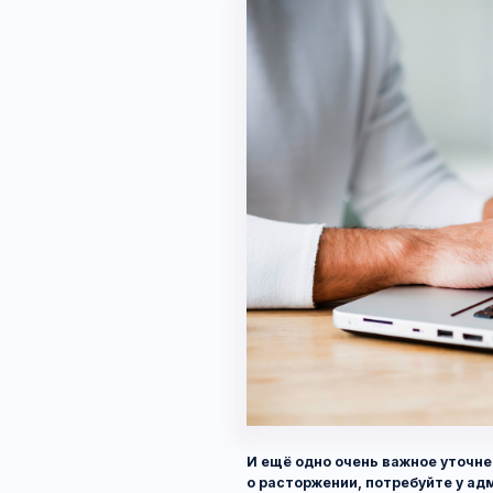
И ещё одно очень важное уточнение — к
о расторжении, потребуйте у администр
экземпляре отметку о принятии: дату, п
название клуба строго в соответствии 
заключён договор, и печать
. В противном
Ваше заявление потерялось». Придётся снов
отсчитывать установленный законом срок. М
сославшись на дополнительные доказательст
не посчитает доказанным факт предъявлен
об отказе, что чревато отказом в удовлетво
Зачастую администраторы в клубах отказыва
говорят, что у них так не принято, нет печати 
Если не хватает только печати, то может
но понимайте и принимайте, что остаётс
уведомления. Если окажется, что сотру
трудоустроен, то суд может отказать в и
Уведомление необходимо отправить по