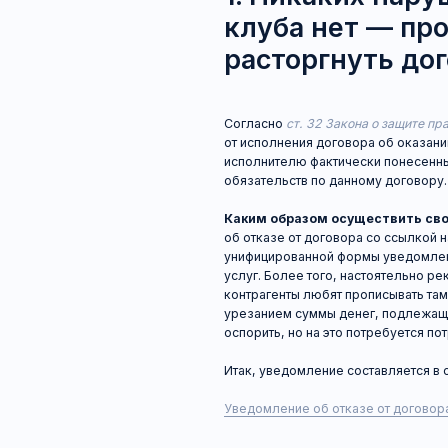
исполнителю фактически понесенных им рас
обязательств по данному договору.
Каким образом осуществить своё право
об отказе от договора со ссылкой на указа
унифицированной формы уведомления нет. Н
услуг. Более того, настоятельно рекоменду
контрагенты любят прописывать там всевоз
урезанием суммы денег, подлежащих возвра
оспорить, но на это потребуется потратить 
Итак, уведомление составляется в свободно
Уведомление об отказе от договора (ст. 32,
В уведомление рекомендуем включить треб
с указанием расчёта, в результате которого
необходимо, в первую очередь, вам, чтобы 
требовать. Во-вторых, именно от этой суммы
за просрочку удовлетворения требования о
Как посчитать?
Для удобства давайте рас
годовой абонемент стоимостью 17 900 рубле
раз, после чего приняли решение расторгну
исполнителя, связанные с выполнением его
882 рубля. Эту сумму мы вывели путём дел