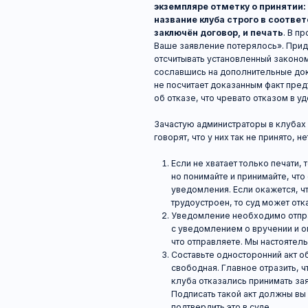
с уведомлением о вручении и описью вл
что отправляете. Мы настоятельно реко
Составьте односторонний акт об отказе
свободная. Главное отразить, что по та
клуба отказались принимать заявление 
Подписать такой акт должны вы и два св
подтвердить это в суде.
В какой срок обязаны вернуть?
Согласно
с
потребителя
денежные средства должны быт
календарных дней со дня предъявления соо
день предъявления требования в десятиднев
Что делать, если по истечении 10 дней д
в суд. К сожалению, в случае с "Зеброй" 
требований практически не случается. Смыс
не вижу — пустая трата времени и денег на 
потребителей рассматривают районный суд и
определиться? Ответ зависит от цены иска. 
рублей, то обращаться следует к мировому 
Важно учитывать, что цена иска складывает
сумм, которые истец желает получить с отве
потребителя в неё входят: