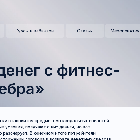
+ 7 (9
Курсы и вебинары
Статьи
Мероприятия
Контакты 
нег с фитнес-
бра»
новится предметом скандальных новостей.
я, получают с них деньги, но вот
рует. В конечном итоге потребители
ии договора и возврате денежных средств,
нять. Что делать в таком случае?