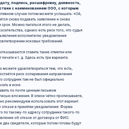
ожения. В описи чётко прописываете,
мендуем использовать этот вариант.
 в принятии уведомления. Форма
кому-то адресу сотрудники такого-то
об отказе от договора от ФИО.
идетеля, которые потом готовы будут
т. 31 Закона о защите прав
ь возвращены вам в течение 10
тветствующего требования. При этом
ный срок не засчитывается.
еньги так и не пришли?
Обращаться
добровольное удовлетворение
ла обращаться с претензией также
её составление. Иски о защите прав
ли мировой судья. Как
Если она составляет менее 100 000
судье. Если более — в районный суд.
ся не просто путём сложения всех
тчика. По делам о защите прав