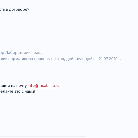
ратории права
ативных правовых актов, действующей на 21.07.2019 г.
 почту
info@msablina.ru
.
то с нами!
 последствия заключения
стоятельств и подскажет,
ры
когда до заключения