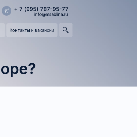
95) 787-95-77
info@msablina.ru
и вакансии
?