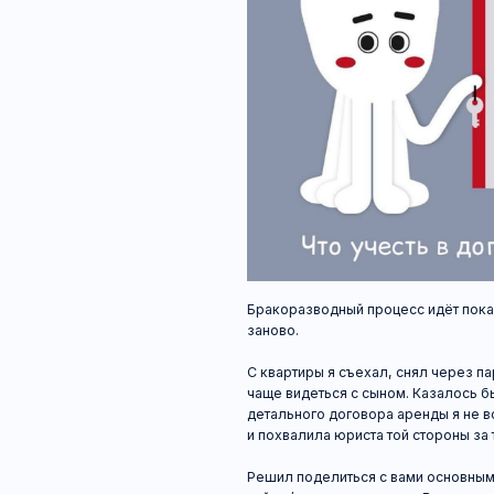
Бракоразводный процесс идёт пока своим че
заново.
С квартиры я съехал, снял через пару ква
чаще видеться с сыном. Казалось бы, жилп
детального договора аренды я не встречал.
и похвалила юриста той стороны за тщатель
Решил поделиться с вами основными момент
найме/сдаче помещения. Вдруг пригодится?
Нужно чётко указать адрес объекта.
Прописать стоимость аренды и порядок её о
будет проходить по безналу ежемесячно до 