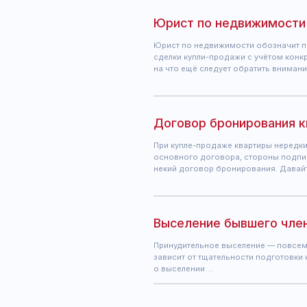
основного договора, стороны подписывают 
некий договор бронирования. Давайте разбир
Выселение бывшего члена сем
Принудительное выселение — повсеместная пр
зависит от тщательности подготовки к процес
о выселении …
Контакты