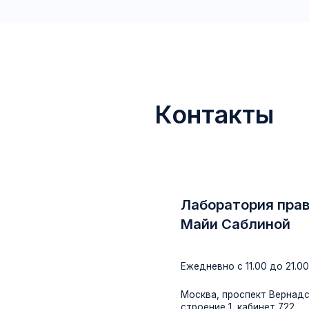
Лаборатория права
Майи Саблиной
Ежедневно с 11.00 до 21.00
Москва, проспект Вернадского, до
строение 1, кабинет 722
+7 (995) 787-95-
77
info@msablina.ru