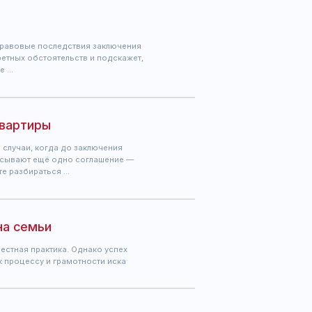
ещё одно соглашение —
аться …
ьи
актика. Однако успех
су и грамотности иска