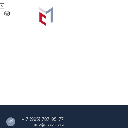
(995) 787-95-77
info@msablina.ru
Публичная оферта
а и обмена покупки
ерсональных данных