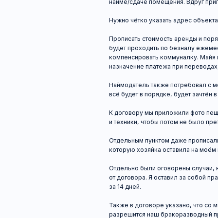
компенсировать коммуналку. Майя пореком
назначение платежа при переводах, чтобы п
Наймодатель также потребовал с меня обес
всё будет в порядке, будет зачтён в качеств
К договору мы приложили фото пещеры, а т
и техники, чтобы потом не было претензий к
Отдельным пунктом даже прописали мою об
которую хозяйка оставила на моём попечен
Отдельно были оговорены случаи, когда каж
от договора. Я оставил за собой право нем
за 14 дней.
Также в договоре указано, что со мной мож
разрешится наш бракоразводный процесс в
Как думаете, я ничего не забыл учесть в до