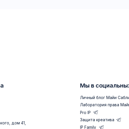
Мы в социальных сетях
Личный блог Майи Саблиной
Лаборатория права Майи Саблиной
Pro IP
Защита креатива
м 41,
IP Family
Подкаст «Майя про IP»
TenChat Майи Саблиной
RUTUBE
ВКонтакте
Подробнее