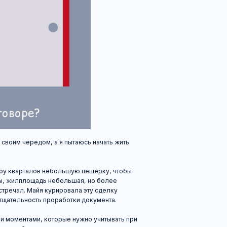
редом, а я пытаюсь начать жить
рталов небольшую пещерку, чтобы
лощадь небольшая, но более
 Майя курировала эту сделку
ность проработки документа.
ами, которые нужно учитывать при
платы. Мы договорились, что оплата
10 числа. Также я должен