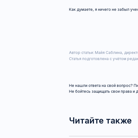
Автор статьи: Майя Саблина, директор Лабо
Статья подготовлена с учётом редакции норм
Не нашли ответа на свой вопрос? Пишите на
Не бойтесь защищать свои права и делайте э
Читайте также
Юрист по недвижимости
Юрист по недвижимости обозначит правовые
сделки купли-продажи с учётом конкретных об
на что ещё следует обратить внимание ...
Договор бронирования кварти
При купле-продаже квартиры нередки случаи, 