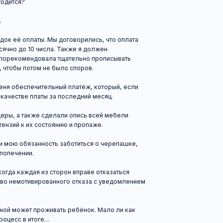
ендовала тщательно прописывать
отом не было споров.
печительный платёж, который, если
е платы за последний месяц.
акже сделали опись всей мебели
 их состоянию и пропаже.
язанность заботиться о черепашке,
ии.
дая из сторон вправе отказаться
отивированного отказа с уведомлением
ет проживать ребёнок. Мало ли как
 итоге…
говоре?