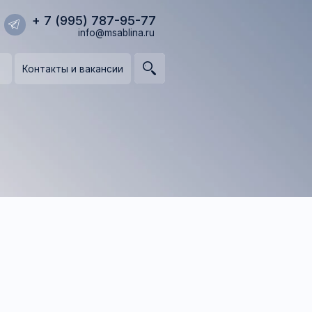
95) 787-95-77
info@msablina.ru
и вакансии