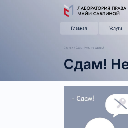
Главная
Услуги
Статьи
/ Сдам! Нет, не сдашь!
Сдам! Нет,