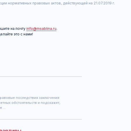
 последствия заключения
стоятельств и подскажет,
ры
когда до заключения
ещё одно соглашение —
аться …
ьи
актика. Однако успех
су и грамотности иска