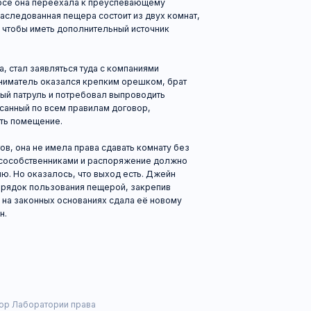
ь оказался крепким орешком, брат
ь и потребовал выпроводить
по всем правилам договор,
ение.
е имела права сдавать комнату без
твенниками и распоряжение должно
азалось, что выход есть. Джейн
ользования пещерой, закрепив
нных основаниях сдала её новому
ратории права
ативных правовых актов, действующей на 21.07.2019 г.
 почту
info@msablina.ru
.
то с нами!