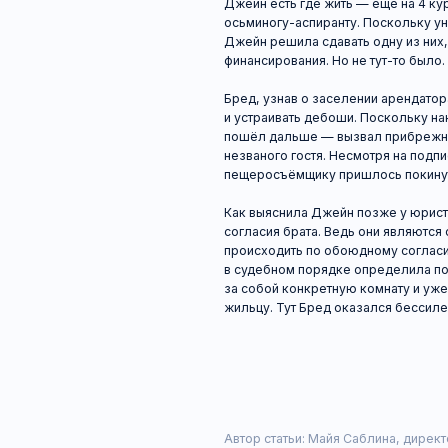
и устраивать дебоши. Поскольку нанимател
пошёл дальше — вызвал прибрежный патрул
незваного гостя. Несмотря на подписанный 
пещеросъёмщику пришлось покинуть помещ
Как выяснила Джейн позже у юристов, она н
согласия брата. Ведь они являются сособс
происходить по обоюдному согласию. Но ок
в судебном порядке определила порядок п
за собой конкретную комнату и уже на зако
жильцу. Тут Бред оказался бессилен.
Автор статьи: Майя Саблина, директор Лабо
Статья подготовлена с учётом редакции норм
Не нашли ответа на свой вопрос? Пишите на
Не бойтесь защищать свои права и делайте э