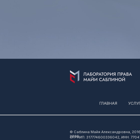
ГЛАВНАЯ
УСЛУГИ
К
© Саблина Майя Александровна, 2016-
2026
ОГРНИП: 317774600336042, ИНН: 77047443870