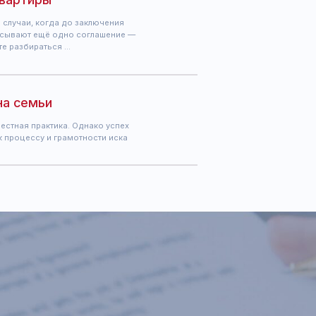
Мы в социальных сетях
Личный блог Майи Саблиной
Лаборатория права Майи Саблиной
Pro IP
Защита креатива
м 41,
IP Family