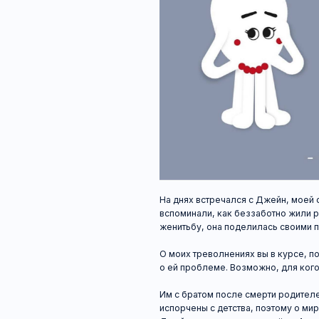
На днях встречался с Джейн, моей однокур
вспоминали, как беззаботно жили раньше. 
женитьбу, она поделилась своими пиявками
О моих треволнениях вы в курсе, поэтому 
о ей проблеме. Возможно, для кого-то акту
Им с братом после смерти родителей доста
испорчены с детства, поэтому о мирном сос
Джейн есть где жить — ещё на 4 курсе она
осьминогу-аспиранту. Поскольку унаследова
Джейн решила сдавать одну из них, чтобы 
финансирования. Но не тут-то было.
Бред, узнав о заселении арендатора, стал з