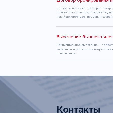
Контакты
Лаборатория права
Майи Саблиной
Ежедневно с 11.00 до 21.00
Москва, проспект Вернадского, до
строение 1, кабинет 722