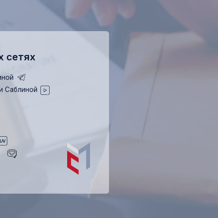
(995) 787-95-77
info@msablina.ru