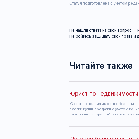
Читайте также
Юрист по недвижимости
Юрист по недвижимости обозначит правовые
сделки купли-продажи с учётом конкретных об
на что ещё следует обратить внимание ...
Договор бронирования кварти
При купле-продаже квартиры нередки случаи, 
основного договора, стороны подписывают 
некий договор бронирования. Давайте разбир
Выселение бывшего члена сем
Принудительное выселение — повсеместная пр
зависит от тщательности подготовки к процес
о выселении …