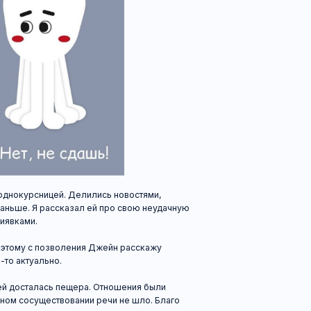
сницей. Делились новостями,
Я рассказал ей про свою неудачную
.
с позволения Джейн расскажу
ально.
лась пещера. Отношения были
уществовании речи не шло. Благо
 переехала к преуспевающему
нная пещера состоит из двух комнат,
иметь дополнительный источник
аявляться туда с компаниями