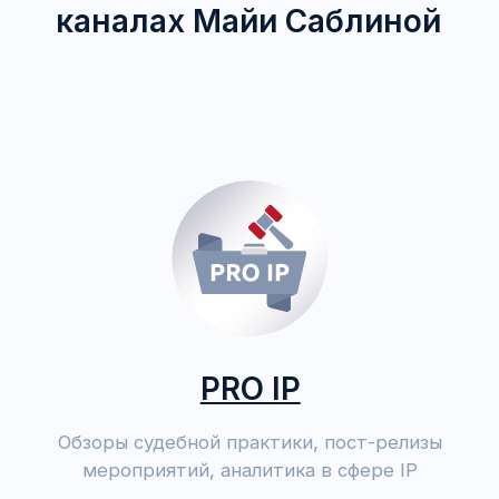
Нажимая на кнопку, вы даете
согласие на обработку
персональных данных
и соглашаетесь c
политикой
обработки персональных данных
Даю
согласие
на рассылки анонсов мероприятий и
получение информации о размещении новых
образовательных материалов на сайте
Отправить
Связаться с нами вы можете любым удобным
для вас способом:
— позвонить по номеру телефона +7 995 787 95
77,
— написать нам на почту
info@msablina.ru
,