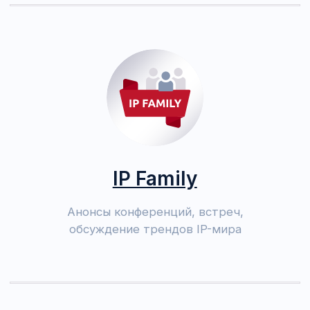
ГЛАВНАЯ
+ 7 (995) 787-95-77
УСЛУГИ
info@msablina.ru
КУРСЫ И ВЕБИНАРЫ
СТАТЬИ
МЕРОПРИЯТИЯ
КОНТАКТЫ И ВАКАНСИИ
Публичная оферта
Условия возврата и обмена покупки
Политика обработки персональных
данных
© Саблина Майя Александровна, 2016-2026
ОГРНИП: 317774600336042, ИНН: 770474438703