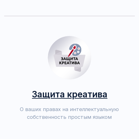
— оставить заявку на сайте в поле «Задать
вопрос».
Ответ на письменный запрос занимает, как
правило, 1−2 дня. Если по истечении указанного
срока вы его так и не получили, значит либо
до нас не дошло ваше письмо, либо наше
попало к вам в спам. Пожалуйста, попробуйте
связаться с нами по другому каналу связи.
Ознакомиться с подробным порядком
взаимодействия с нами вы можете
здесь
.
Мы всегда рядом — напишите нам в
мессенджере:
Связаться в Telegram