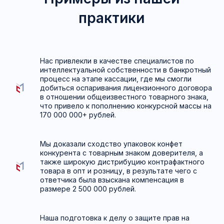
—
победитель и лауреат
IP Russia Awards
2024
и
2025
.
Не бойтесь защищать свои
права и делайте это с нами!
Нас привлекли в качестве специалистов по
интеллектуальной собственности в банкротный
процесс на этапе кассации, где мы смогли
добиться оспаривания лицензионного договора
в отношении общеизвестного товарного знака,
что привело к пополнению конкурсной массы на
170 000 000+ рублей.
Мы доказали сходство упаковок конфет
конкурента с товарным знаком доверителя, а
также широкую дистрибуцию контрафактного
товара в опт и розницу, в результате чего с
ответчика была взыскана компенсация в
размере 2 500 000 рублей.
Наша подготовка к делу о защите прав на