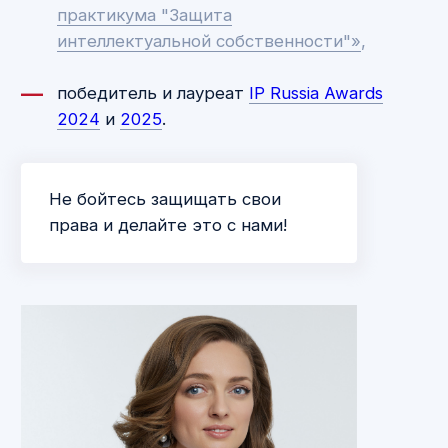
и понятно. И при этом масса позитивной
энергии!
АНАСТАСИЯ
Проходила обучение в Лаборатории Права
Майи Саблиной по правовым аспектам
интеллектуальной собственности. Осталась
очень довольна — качественные материалы,
максимально понятная подача, масса
практических примеров в разборе,
нетривиальные домашние задания, над
которыми надо поработать, удобный формат
лекционных материалов, отличный график
учебы, который легко можно вписать в жизнь.