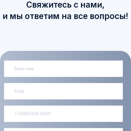
Новый закон о
компенсации
7 июля 2025 год был подписан
закон, вносящий серьёзный
изменения в часть 4 Гражданского
кодекса РФ ...
Доменные споры
Что делать, если вы оказались
стороной спора по поводу
использования доменного имени?
Как доказать, что ...