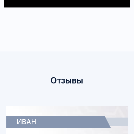
Нажимая на кнопку, вы даете
согласие на обработку
персональных данных
и соглашаетесь c
политикой
обработки персональных данных
Даю
согласие
на рассылки анонсов мероприятий и
получение информации о размещении новых
образовательных материалов на сайте
Отправить