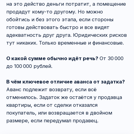
реализуется такое количество мошеннических
схем с квартирами, в которых жилплощадь
перепродаётся несколько раз, что если бы
не было повышенных гарантий защиты прав
первоначального собственника, то многие
из нас оказались бы на улице. Об этом многие
риэлторы не знают, а даже если знают,
то проверкой предшествующих сделок себя
не утруждают.
Не менее кропотливого
исследования требует
личность собственника
. В отношении него
проверяем:
—
соответствие данных в паспорте тем, что
указаны в сведениях о собственнике в выписке
из ЕГРН,
—
семейный статус,
—
дееспособность и наличие согласия органов
опеки, если она ограничена в силу возраста
или состояния здоровья.
Стоимость проверки юридической чистоты
квартиры
в Лаборатории права Майи Саблиной