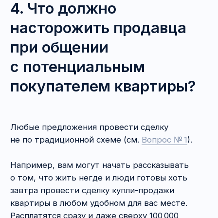
квартиры?
На рынке недвижимости применительно
к данному вопросу принято говорить
о проверке юридической «чистоты» квартиры.
Такая проверка включает в себя анализ
по двум направлениям:
история и статус объекта недвижимости,
личность продавца квартиры.
Прежде чем переходить к деталям, дадим
ответ на ключевой вопрос — зачем?
Почему
это так важно?
Дело в том, что любой порок сделки может
привести к её оспариванию. И, как мы уже
выяснили, рискует в таком случае больше
всего именно покупатель квартиры. Можно
заплатить, переехать, сделать ремонт,
а потом договор признают недействительным
и придётся выезжать. И мало того, что