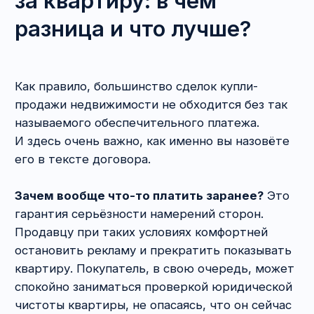
Итак,
что же нужно проверять в отношении
объекта при оценке юридической чистоты
квартиры
?
характеристики объекта: где находится,
метраж, адрес, кадастровую стоимость,
собственников и т. д.,
перечень лиц, которые имеют право
пользования данной квартирой,
наличие обременений и споров
в отношении жилплощади,
отсутствие задолженности по оплате
коммунальных услуг и иных обязательных
платежей,
основания возникновения права
собственности у текущего
и предшествующих владельцев.
Обратите внимание:
уделять внимание нужно
не только планируемой сделке, но и проверять
законность
всех
предшествующих. Порок
в любой из них ставит под удар текущую.
Резон в таком правовом регулировании,
поверьте, есть. Если кратко: в России