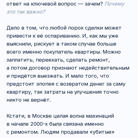
8. Что учитывать
в договоре купли-
продажи квартиры?
Поскольку лучше 1 раз увидеть, чем 100 раз
услышать, сразу прикрепляем типовой
договор купли-продажи квартиры, который
обычно предлагает участникам сделки
нотариус. Это отнюдь не какая-то
унифицированная или обязательная форма,
однако она поможет составить представление
о том, что же обычно включают в такие
договоры.
Договор купли-продажи квартиры (образец)
На самом деле там очень много воды,
которую нотариусы вставляют скорее
в просветительских целях, нежели ввиду
требований закона.