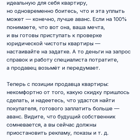
В остальных случаях — на усмотрение сторон.
Что нужно учитывать при принятии решения?
Плюсы нотариального заверения договора
купли-продажи квартиры:
Повышенная гарантия юридической
«чистоты» сделки
(но не абсолютная), т. е.
её соответствие требованиям закона, что
исключает риск оспаривания. Например,
нотариус сделает запрос о наличии
ограничений в дееспособности
и пообщается с человеком, но этого может
оказаться недостаточно. Если есть
сомнения, вызывайте на сделку врача.
Нотариус работает по типовым
шаблонам — весь
минимум, необходимый
для регистрации в Росреестре, будет учтён.
Нотариус может сам отдать документы
на регистрацию
, что избавит вас
от необходимости идти в МФЦ (но не все
это делают и есть ряд исключений).
Через депозит нотариуса можно также