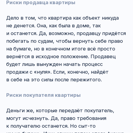
3. На что обращать
внимание при поиске
квартиры?
Юридическая чистота квартиры.
В первую
очередь вас должны интересовать не вид
из окна или ткань штор на окнах. Куда важней
юридические аспекты. Ведь какой толк даже
от самой чудесной квартиры, если потом
её отсудят или окажется, что проживать в ней
вы будете ещё с 4−5 собратьями?
Что, неужели, на милые сердцу нюансы
вообще внимания не обращать? Вовсе нет.
Просто мы бы рекомендовали
придерживаться следующего алгоритма.
1) Определитесь с критериями выбора
квартиры и проведите первичный отбор
объектов. Просто по объявлениям. Отбирайте
те, что радуют глаз. Кстати, бдительность
можно проявлять уже на этом этапе. Что