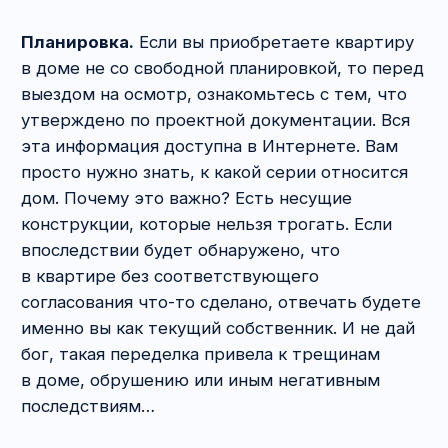
Что лучше?
Зависит от того, в роли кого
вы выступаете, и каковы жизненные
обстоятельства.
Например, если вы не уверены, что выбрали
идеальную для себя квартиру,
но одновременно боитесь, что и эта уплыть
может — конечно, лучше аванс. Если на 100%
понимаете, что вот она, ваша мечта,
и вы готовы приступать к проверке
юридической чистоты квартиры —
настаивайте на задатке. А то деньги на запрос
справок и работу специалиста потратите,
а продавец возьмёт и передумает.
Теперь с позиции продавца квартиры:
некомфортно от того, какую скидку пришлось
сделать, и надеетесь, что удастся найти
покупателя, готового заплатить больше —