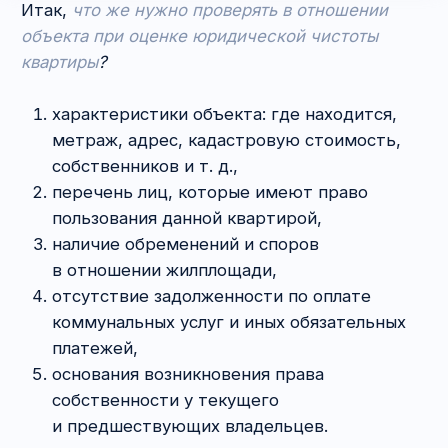
—
существенных недостатках, если они
имеются и покупатель согласен
на приобретение объекта с ними,
—
сроках и порядке приёмки жилплощади
и погашении задолженности, которая
накопится к этому моменту,
—
конкретных шагах, которые стороны
должны предпринять в случае признания
договора купли-продажи квартиры
незаключённым или недействительным.
Это общие моменты. В остальном нужно
отталкиваться от специфики конкретной
сделки. Мы можем помочь вам как сугубо
в работе с договором, так и в
сопровождении
всей сделки
.
Сколько стоит договор купли-продажи
квартиры?
Зависит от потребностей доверителя.
Если нужен просто проверенный шаблон,
то вы можете воспользоваться образцом,