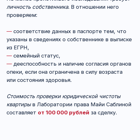
расчёт, перевод
на карту, ячейка,
аккредитив, депозит
нотариуса)?
Мы однозначно рекомендуем отказаться от
наличного расчёта
. Даже в присутствии
свидетелей. Велика вероятность передачи
меньшей суммы, фальшивых купюр или
применения принуждения.
Перевод денег по безналу
с этой позиции
лучше, но не защищает интересы не только
продавца, но и покупателя. Например,
покупатель показывает, что деньги ушли,
после чего продавец просто разворачивается
и уходит. Без его заявления регистрация
перехода права собственности на квартиру
не состоится. Конечно, доказательства
перевода денег у покупателя будет,
но с возвратом могут возникнуть проблемы.