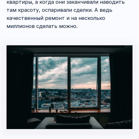
Что же должно быть обязательно?
Точные данные об объекте
. Минимум:
адрес, метраж, количество комнат
и кадастровый номер.
Цена продажи
. За сколько договорились
стороны? Не путайте с кадастровой
стоимостью. Она устанавливается
государством для целей налогообложения.
Перечень лиц, сохраняющих право
пользования квартирой
. Обычно все
стремятся купить свободную от прав
третьих лиц жилплощадь, но если
обременение по праву пользования
существует, его надо указать.
А что ещё следует добавить?
Мы рекомендуем добавить конкретику о:
—
сроках и порядке расчётов,
—
предметах интерьера, которые должны
остаться в квартире по договорённости
сторон,