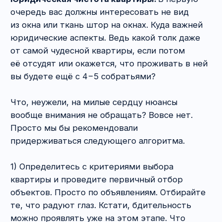
при общении
с потенциальным
покупателем квартиры?
Любые предложения провести сделку
не по традиционной схеме (см.
Вопрос № 1
).
Например, вам могут начать рассказывать
о том, что жить негде и люди готовы хоть
завтра провести сделку купли-продажи
квартиры в любом удобном для вас месте.
Расплатятся сразу и даже сверху 100 000
рублей дадут. Берегитесь. Скорее всего,
замышляется махинация с расчётами. Сделка
не состоится, но у мошенников на руках
окажется расписка о получении денег. При
этом продавец квартиры их вовсе не получит
или получит в значительно меньшем размере.
Однако не путайте, пожалуйста, эту ситуацию
с предложением обойтись без аванса/задатка.
Оно вполне безобидно. А вот соглашаться