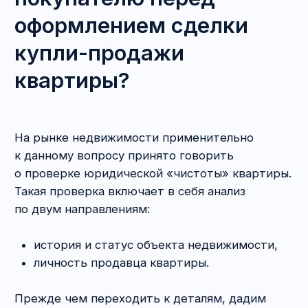
с продавцом, что в цену договора купли-
продажи квартиры входит обстановка, и,
чтобы иметь гарантии, хотите прикрепить
фото в приложении — скорее всего,
нотариус вам откажет.
Мифы о пользе от нотариуса:
Если обратился к нотариусу, то можно
ни о чём больше не думать.
Вовсе нет.
Специфика сделки, расчёты, передача
квартиры — всё нужно контролировать.
Нотариус — 100% гарантия безопасности
.
Увы, и такие сделки оспариваются.
Можно потратиться на нотариуса, зато
сэкономить на юристе.
Если в сделке
никакой специфики (квартира отчуждается
первый раз, один собственник, никаких
перепланировок и т. д.), нотариус готов
и зарегистрировать, и провести
расчёты — да, возможно. В остальных
случаях — точно нет.