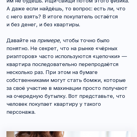
должно отпугивать?
—
продавец общается только напрямую
с покупателем, а с его представителем
не будет,
—
квартира давно «висит» на сайте,
—
существенно более низкая цена в сравнении
с аналогичными объектами,
—
массовая продажа квартир в одном доме
и т. д.
2) Спросите у продавца/риэлтора
о юридической чистоте квартиры. Если они
знают, что у объекта есть огрехи,
и почувствуют, что на другом конце провода
вовсе не «чайники», то дадут понять, что это
не тот вариант, который вам нужен. Ведь
людям тоже не хочется зря тратить своё
время. Да и задаток они потерять могут.
Случай из практики
: доверителю очень
понравилась одна квартира, и он попросил нас
сходить с ним на повторный осмотр. Пока
он любовался планировкой, мы напрямик