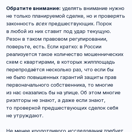
прикреплённым выше. Это бесплатно.
Если в договоре купли-продажи квартиры
требуется отразить специфические
условия сделки, то мы за проработку
документа берём
от 50 000 рублей
.
Если помимо составления договора купли-
продажи квартиры требуется его
согласование с контрагентом, банком или
нотариусом, то расходы увеличиваются
в 1,5−2 раза
.
При сопровождении сделки купли-продажи
квартиры «под ключ» стоимость указанных
действий получается значительно дешевле.
9. Расчёты при купле-
продаже квартиры: какой
способ оплаты лучше
использовать (наличный