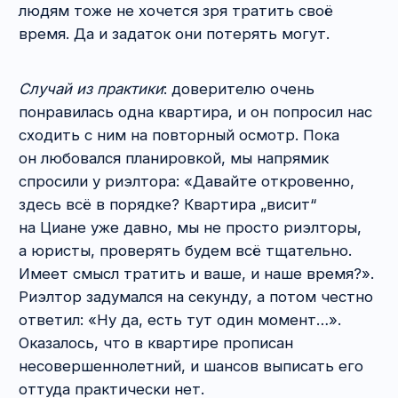
на это действо деньги потратит, а помещение
продадут кому-то другому. Но можно
обойтись и без этого этапа, если стороны
готовы действовать быстро и все видят
адекватность друг друга. Юридических рисков
тут никаких. Только временные и финансовые.
О какой сумме обычно идёт речь?
От 30 000
до 100 000 рублей.
В чём ключевое отличие аванса от задатка?
Аванс подлежит возврату, если всё
отменилось. Задаток же остаётся у продавца
квартиры, если от сделки отказался
покупатель, или возвращается в двойном
размере, если передумал продавец.