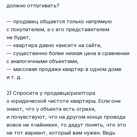
на него или нет — это уже другой вопрос.
5. Аванс или задаток
за квартиру: в чём
разница и что лучше?
Как правило, большинство сделок купли-
продажи недвижимости не обходится без так
называемого обеспечительного платежа.
И здесь очень важно, как именно вы назовёте
его в тексте договора.
Зачем вообще что-то платить заранее?
Это
гарантия серьёзности намерений сторон.
Продавцу при таких условиях комфортней
остановить рекламу и прекратить показывать
квартиру. Покупатель, в свою очередь, может
спокойно заниматься проверкой юридической
чистоты квартиры, не опасаясь, что он сейчас