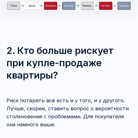
Через какое-то время к нему с иском
об истребовании имущества приходит
реальный собственник, которого суд,
естественно, поддержит. С квартиры
придётся съехать. Единственный вариант —
требовать назад свои деньги с того, кто
их взял. Договор купли-продажи квартиры
есть, подтверждение передачи денег тоже.
Казалось бы, всё хорошо? Но денег-то у этого
товарища нет. Он свой незначительный бонус
получил, а основная сумма ушла
организаторам. Покупатель даже суд
выиграет, но исполнить решение не сможет.