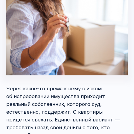
спросили у риэлтора: «Давайте откровенно,
здесь всё в порядке? Квартира „висит“
на Циане уже давно, мы не просто риэлторы,
а юристы, проверять будем всё тщательно.
Имеет смысл тратить и ваше, и наше время?».
Риэлтор задумался на секунду, а потом честно
ответил: «Ну да, есть тут один момент…».
Оказалось, что в квартире прописан
несовершеннолетний, и шансов выписать его
оттуда практически нет.
Планировка.
Если вы приобретаете квартиру
в доме не со свободной планировкой, то перед
выездом на осмотр, ознакомьтесь с тем, что
утверждено по проектной документации. Вся
эта информация доступна в Интернете. Вам
просто нужно знать, к какой серии относится
дом. Почему это важно? Есть несущие
конструкции, которые нельзя трогать. Если
впоследствии будет обнаружено, что
в квартире без соответствующего
согласования что-то сделано, отвечать будете
именно вы как текущий собственник. И не дай
бог, такая переделка привела к трещинам