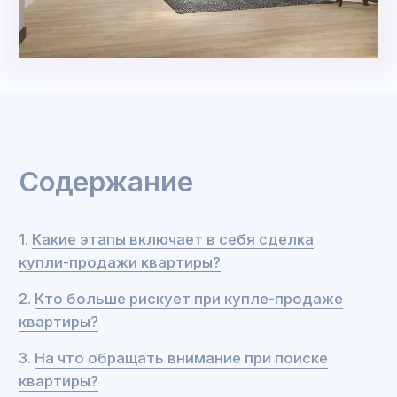
квартиры?
3.
На что обращать внимание при поиске
квартиры?
4.
Что должно насторожить продавца при
общении с потенциальным покупателем
квартиры?
5.
Аванс или задаток за квартиру: в чём разница
и что лучше?
6.
Что нужно проверить покупателю перед
оформлением сделки купли-продажи
квартиры?
7.
Нужен ли нотариус для купли-продажи
квартиры?
8.
Что учитывать в договоре купли-продажи
квартиры?
9.
Расчёты при купле-продаже квартиры: какой
способ оплаты лучше использовать (наличный
расчёт, перевод на карту, ячейка, аккредитив,
депозит нотариуса)?
10.
В какой момент производить расчёты за
квартиру?