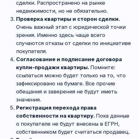
при купле-продаже
квартиры?
Риск потерять всё есть и у того, и у другого.
Лучше, скорее, ставить вопрос о вероятности
столкновения с проблемами. Для покупателя
она намного выше.
Риски продавца квартиры
Дело в том, что квартира как объект никуда
не денется. Она, как была в доме, так
и останется. Да, возможно, продавцу придётся
побегать по судам, чтобы вернуть себе право
на бумаге, но в конечном итоге всё просто
вернётся в исходное положение. Продавец
будет лишь вынужден начать процесс
продажи с «нуля». Если, конечно, найдёт
в себе на это силы после пережитого.
Риски покупателя квартиры