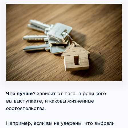
составляет
от 100 000 рублей
за сделку.
7. Как оформить право
собственности
на незарегистрированную
недвижимость?
Есть случаи, когда нужен обязательно
(основные случаи):
—
отчуждается доля одним из собственников
квартиры (если всеми сразу, то с 31 июля
2019 г. участие нотариуса не обязательно),
—
квартира переходит при условии
пожизненного содержания бывшего
собственника с иждивением,
—
собственником является
несовершеннолетний или ограниченный
в дееспособности гражданин .