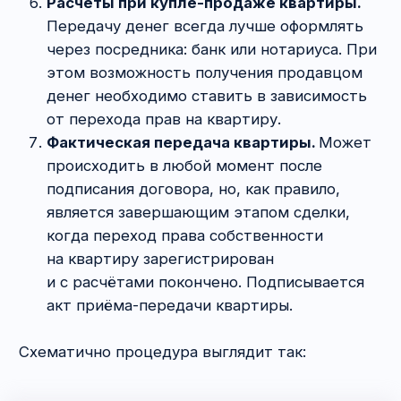
Деньги же, которые передаёт покупатель,
могут исчезнуть. Да, право требования
к получателю останется. Но сыт-то
им не будешь. Ищи-свищи потом этого физика.
А даже если найдёшь, то вопрос: есть ли, что
с него взять? В итоге покупатель остаётся
и без денег, и без квартиры.
Давайте на
примере
, чтобы точно было
понятно. Не секрет, что на рынке «чёрных
риэлторов» часто используются «цепочки» —
квартира последовательно перепродаётся
несколько раз. При этом на бумаге
собственниками могут стать бомжи, которые
за своё участие в махинации просто получают
на очередную бутылку. Вот представьте, что
человек покупает квартиру у такого
персонажа.