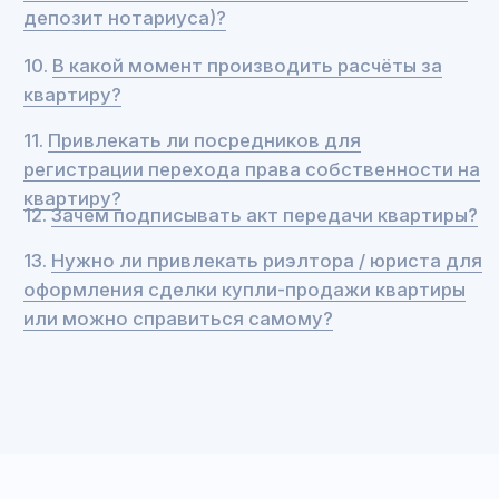
Поиск контрагента.
Продавцы
рекламируют свою квартиру, а покупатели
выбирают оптимальный вариант.
В конечном счёте они ищут друг друга.
Подтверждение намерений.
Передача
продавцу денежной суммы в счёт будущей
сделки. Распространено на рынке
недвижимости, но не обязательно.
Проверка квартиры и сторон сделки.
Очень важный этап с юридической точки
зрения. Именно здесь чаще всего
случаются отказы от сделки по инициативе
покупателя.
Согласование и подписание договора
купли-продажи квартиры.
Помните:
ссылаться можно будет только на то, что
зафиксировано на бумаге. Все прочие
обещания и заверения не будут иметь
значения.
Регистрация перехода права
собственности на квартиру.
Пока данные
о покупателе не будут внесены в ЕГРН,
собственником будет считаться продавец.