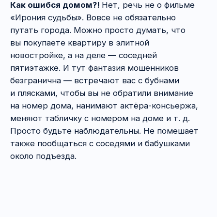
аванс. Видите, что будущий собственник
сомневается, а вы сейчас должны
приостановить рекламу, показы и т. д.
— задаток.
Как оформить?
Вариантов несколько:
соглашение о задатке / авансе или
предварительный договор купли-продажи
квартиры с условием о задатке или авансе.
Не знаете, что выбрать, или риэлторы
подсовывают какой-то непонятный договор?
Пишите на
info@msablina.ru
, мы оценим риски
и подскажем, как лучше действовать в вашей
ситуации.
6. Что нужно проверить
покупателю перед
оформлением сделки
купли-продажи