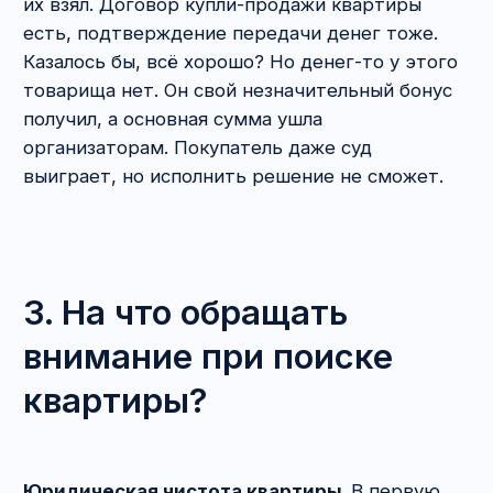
в доме, обрушению или иным негативным
последствиям…
Как ошибся домом?!
Нет, речь не о фильме
«Ирония судьбы». Вовсе не обязательно
путать города. Можно просто думать, что
вы покупаете квартиру в элитной
новостройке, а на деле — соседней
пятиэтажке. И тут фантазия мошенников
безгранична — встречают вас с бубнами
и плясками, чтобы вы не обратили внимание
на номер дома, нанимают актёра-консьержа,
меняют табличку с номером на доме и т. д.
Просто будьте наблюдательны. Не помешает
также пообщаться с соседями и бабушками
около подъезда.
4. Что должно
насторожить продавца