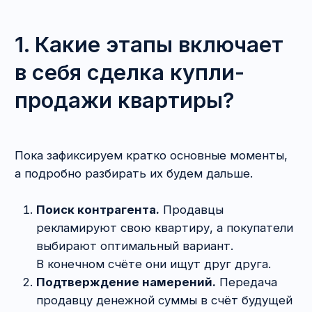
Расчёты при купле-продаже квартиры.
Передачу денег всегда лучше оформлять
через посредника: банк или нотариуса. При
этом возможность получения продавцом
денег необходимо ставить в зависимость
от перехода прав на квартиру.
Фактическая передача квартиры.
Может
происходить в любой момент после
подписания договора, но, как правило,
является завершающим этапом сделки,
когда переход права собственности
на квартиру зарегистрирован
и с расчётами покончено. Подписывается
акт приёма-передачи квартиры.
Схематично процедура выглядит так:
2. Кто больше рискует