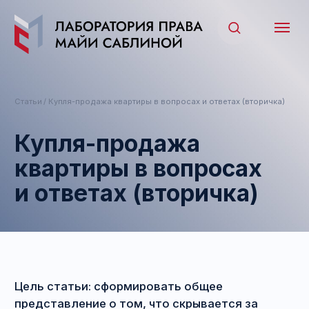
Статьи
/ Купля-продажа квартиры в вопросах и ответах (вторичка)
Купля-продажа
квартиры в вопросах
и ответах (вторичка)
Цель статьи: сформировать общее
представление о том, что скрывается за
понятием «купля-продажа квартиры» на
вторичном рынке. Какие этапы необходимо
пройти? На что обращать внимание продавцу, а
на что покупателю? Какие наиболее
распространённые ловушки? Чему отдать
предпочтение?