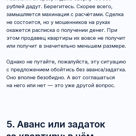
предстоит эпопея с возвратом денег за саму
квартиру, так затраты на улучшения точно
никто не вернёт.
Кстати, в Москве целая волна махинаций
в начале 2000-х была связана именно
с ремонтом. Людям продавали «убитые»
квартиры, а когда они заканчивали наводить
там красоту, оспаривали сделки. А ведь
качественный ремонт и на несколько
миллионов сделать можно.