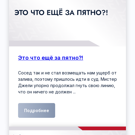
Лаборатория права
Майи Саблиной
Ежедневно с 11.00 до 21.00
Это что ещё за пятно?!
Москва, проспект Вернадского, дом 41,
строение 1, кабинет 722
Сосед так и не стал возмещать нам ущерб от
+7 (995) 787-95-77
залива, поэтому пришлось идти в суд. Мистер
info@msablina.ru
Джели упорно продолжал гнуть свою линию,
что он ничего не должен ...
Подробнее
Мы в социальных сетях
Личный блог Майи Саблиной