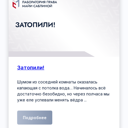
Лаборатория права Майи Саблиной
Pro IP
Защита креатива
IP Family
Подкаст «Майя про IP»
TenChat Майи Саблиной
RUTUBE
ВКонтакте
Затопили!
Подробнее
Шумом из соседней комнаты оказалась
капающая с потолка вода… Начиналось всё
достаточно безобидно, но через полчаса мы
уже еле успевали менять вёдра ...
Подробнее