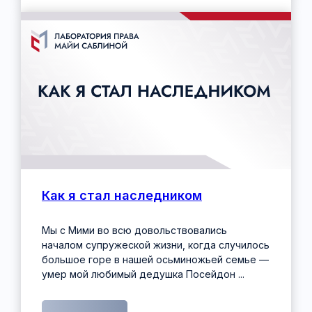
ГЛАВНАЯ
+ 7 (995) 787-95-77
УСЛУГИ
info@msablina.ru
КУРСЫ И ВЕБИНАРЫ
СТАТЬИ
МЕРОПРИЯТИЯ
КОНТАКТЫ И ВАКАНСИИ
Публичная оферта
Условия возврата и обмена покупки
Политика обработки персональных
данных
Как я стал наследником
© Саблина Майя Александровна, 2016-2026
ОГРНИП: 317774600336042, ИНН: 770474438703
Мы с Мими во всю довольствовались
началом супружеской жизни, когда случилось
большое горе в нашей осьминожьей семье —
умер мой любимый дедушка Посейдон ...